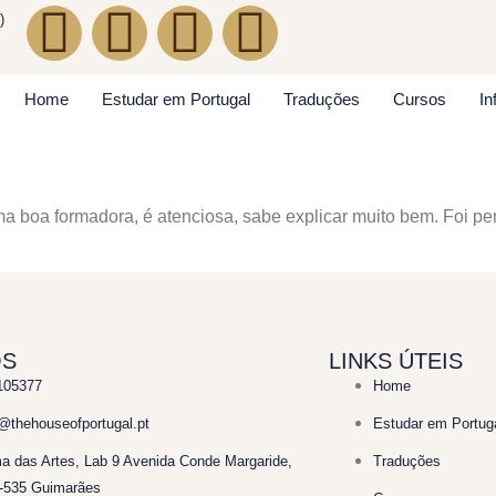
)
Home
Estudar em Portugal
Traduções
Cursos
In
ma boa formadora, é atenciosa, sabe explicar muito bem. Foi p
OS
LINKS ÚTEIS
105377
Home
thehouseofportugal.pt
Estudar em Portug
ma das Artes, Lab 9 Avenida Conde Margaride,
Traduções
-535 Guimarães